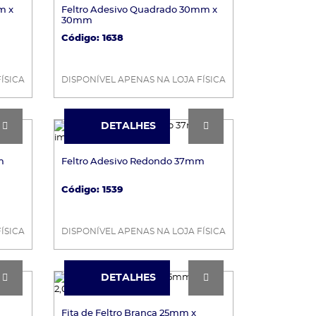
m x
Feltro Adesivo Quadrado 30mm x
30mm
Código: 1638
ÍSICA
DISPONÍVEL APENAS NA LOJA FÍSICA
DETALHES
DETALHES
m
Feltro Adesivo Redondo 37mm
Código: 1539
ÍSICA
DISPONÍVEL APENAS NA LOJA FÍSICA
DETALHES
DETALHES
Fita de Feltro Branca 25mm x