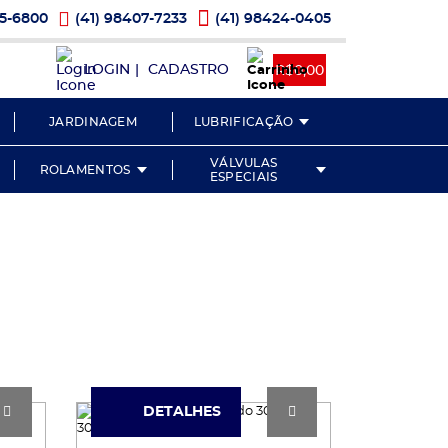
 Telefone
Ícone Telefone
Ícone Whatsapp
05-6800
(41) 98407-7233
(41) 98424-0405
LOGIN
|
CADASTRO
R$0,00
one Pesquisa
JARDINAGEM
LUBRIFICAÇÃO
VÁLVULAS
ROLAMENTOS
ESPECIAIS
DETALHES
DETALHES