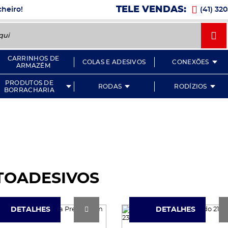
Ícone
TELE VENDAS:
cheiro!
(41) 32
Íc
CARRINHOS DE
COLAS E ADESIVOS
CONEXÕES
ARMAZÉM
PRODUTOS DE
RODAS
RODÍZIOS
BORRACHARIA
UTOADESIVOS
DETALHES
DETALHES
DETALHES
DETALHES