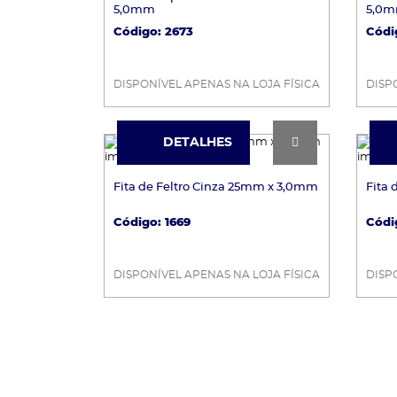
5,0mm
5,0
Código: 2673
Códi
DISPONÍVEL APENAS NA LOJA FÍSICA
DISP
DETALHES
DETALHES
Fita de Feltro Cinza 25mm x 3,0mm
Fita
Código: 1669
Códi
DISPONÍVEL APENAS NA LOJA FÍSICA
DISP