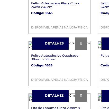
Feltro Adesivo em Placa Cinza
Feltr
24cm x 48cm
24cm
Código: 1645
Códi
DISPONÍVEL APENAS NA LOJA FÍSICA
DISP
DETALHES
DETALHES
Feltro Autoadesivo Quadrado
Felt
38mm x 38mm
Código: 1683
Códig
DISPONÍVEL APENAS NA LOJA FÍSICA
DISP
DETALHES
DETALHES
Fita de Espuma Cinza 20mm x
Fita