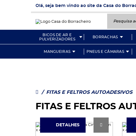
Olá, seja bem vindo ao site da Casa do Borra
Pesquisa aqui
BICOS DE AR E
BORRACHAS
PULVERIZADORES
MANGUEIRAS
PNEUS E CÂMARAS
/
FITAS E FELTROS AUTOADESIVOS
FITAS E FELTROS A
DETALHES
DETALHES