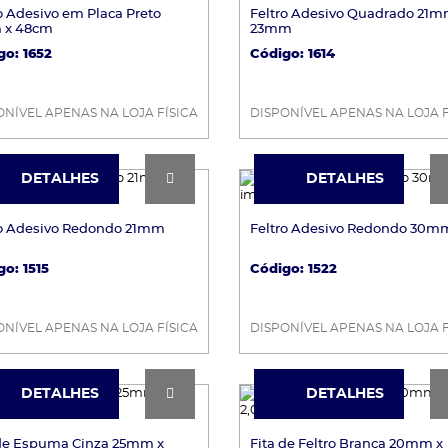
o Adesivo em Placa Preto
Feltro Adesivo Quadrado 21m
 x 48cm
23mm
go: 1652
Código: 1614
ONÍVEL APENAS NA LOJA FÍSICA
DISPONÍVEL APENAS NA LOJA F
DETALHES
DETALHES
DETALHES
DETALHES
ro Adesivo Redondo 21mm
Feltro Adesivo Redondo 30m
o: 1515
Código: 1522
ONÍVEL APENAS NA LOJA FÍSICA
DISPONÍVEL APENAS NA LOJA F
DETALHES
DETALHES
DETALHES
DETALHES
 de Espuma Cinza 25mm x
Fita de Feltro Branca 20mm x