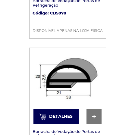
Borracha de Vedação de Portas de
Refrigeração
Código: CB5078
DISPONÍVEL APENAS NA LOJA FÍSICA
DETALHES
DETALHES
Borracha de Vedação de Portas de