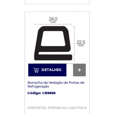
DETALHES
DETALHES
Borracha de Vedação de Portas de
Refrigeração
Código: CB9666
DISPONÍVEL APENAS NA LOJA FÍSICA