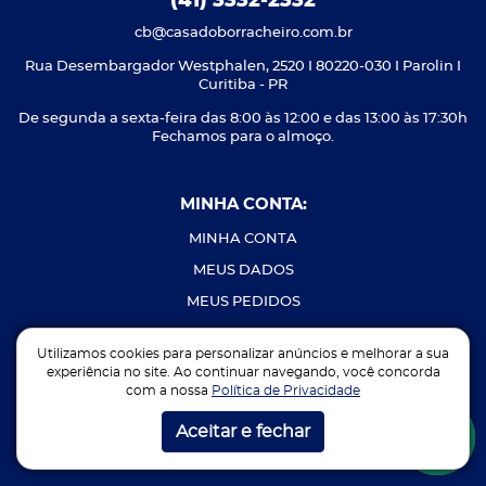
(41) 3332-2332
cb@casadoborracheiro.com.br
Rua Desembargador Westphalen, 2520 I 80220-030 I Parolin I
Curitiba - PR
De segunda a sexta-feira das 8:00 às 12:00 e das 13:00 às 17:30h
Fechamos para o almoço.
MINHA CONTA:
MINHA CONTA
MEUS DADOS
MEUS PEDIDOS
MEU CARRINHO
Utilizamos cookies para personalizar anúncios e melhorar a sua
LOGIN / CADASTRE-SE
experiência no site. Ao continuar navegando, você concorda
com a nossa
Política de Privacidade
NEWSLETTER
Aceitar e fechar
PODEMOS TE AJUDAR?