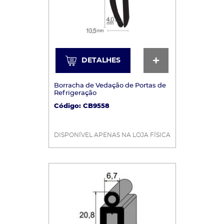
ria
tegoria
ltar Categoria
DETALHES
DETALHES
Borracha de Vedação de Portas de
Refrigeração
Código: CB9558
DISPONÍVEL APENAS NA LOJA FÍSICA