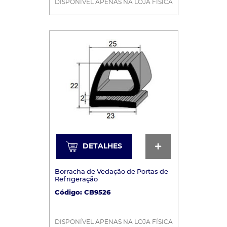
DISPONÍVEL APENAS NA LOJA FÍSICA
DETALHES
DETALHES
Borracha de Vedação de Portas de
Refrigeração
Código: CB9526
DISPONÍVEL APENAS NA LOJA FÍSICA