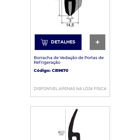
egoria
DETALHES
DETALHES
oria
Borracha de Vedação de Portas de
Refrigeração
Código: CB9670
ategoria
tegoria
DISPONÍVEL APENAS NA LOJA FÍSICA
ar Categoria
trar/Ocultar Categoria