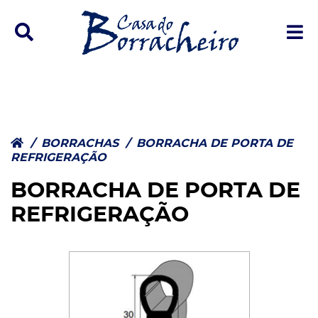
Ícone de pesquisa
Í
/
BORRACHAS
/
BORRACHA DE PORTA DE
REFRIGERAÇÃO
BORRACHA DE PORTA DE
REFRIGERAÇÃO
e
p
trar/Ocultar Categoria