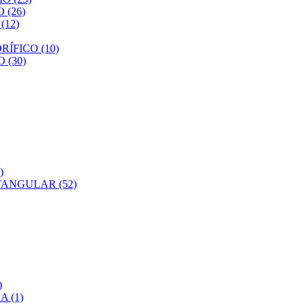
(26)
12)
ÍFICO (10)
 (30)
)
ANGULAR (52)
)
 (1)