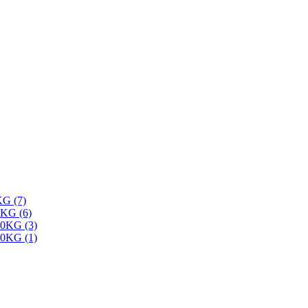
G (7)
G (6)
KG (3)
KG (1)