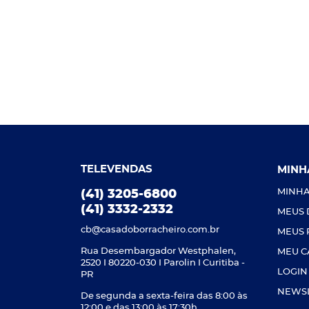
TELEVENDAS
MINH
MINHA
(41) 3205-6800
(41) 3332-2332
MEUS
cb@casadoborracheiro.com.br
MEUS 
Rua Desembargador Westphalen,
MEU C
2520 I 80220-030 I Parolin I Curitiba -
LOGIN
PR
NEWS
De segunda a sexta-feira das 8:00 às
12:00 e das 13:00 às 17:30h