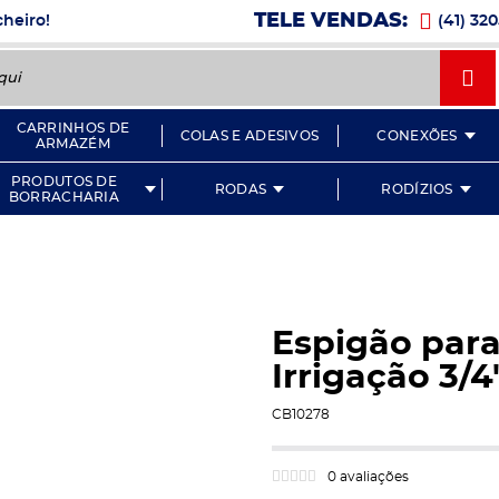
Ícone
TELE VENDAS:
cheiro!
(41) 32
Íc
CARRINHOS DE
COLAS E ADESIVOS
CONEXÕES
ARMAZÉM
PRODUTOS DE
RODAS
RODÍZIOS
BORRACHARIA
Espigão par
Irrigação 3/4
CB10278
0 avaliações