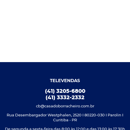
TELEVENDAS
(41) 3205-6800
(41) 3332-2332
cb@casadoborracheiro.com.br
Rua Desembargador Westphalen, 2520 I 80220-030 I Parolin I
Curitiba - PR
De segunda a sexta-feira das 8:00 às 12:00 e das 13:00 às 17:30h