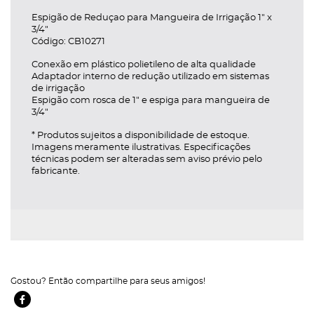
Espigão de Reduçao para Mangueira de Irrigação 1" x
egoria
3/4"
Código: CB10271
Conexão em plástico polietileno de alta qualidade
Adaptador interno de redução utilizado em sistemas
de irrigação
Espigão com rosca de 1" e espiga para mangueira de
oria
3/4"
* Produtos sujeitos a disponibilidade de estoque.
Imagens meramente ilustrativas. Especificações
técnicas podem ser alteradas sem aviso prévio pelo
ategoria
fabricante.
tegoria
ar Categoria
trar/Ocultar Categoria
Gostou? Então compartilhe para seus amigos!
Facebook Ícone