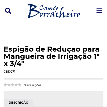
Ícone de pesquisa
Í
Espigão de Reduçao para
Mangueira de Irrigação 1"
x 3/4"
e
CB10271
0 avaliações
p
DESCRIÇÃO
trar/Ocultar Categoria