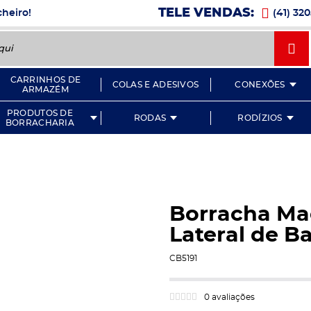
Ícone
TELE VENDAS:
cheiro!
(41) 32
Íc
CARRINHOS DE
COLAS E ADESIVOS
CONEXÕES
ARMAZÉM
PRODUTOS DE
RODAS
RODÍZIOS
BORRACHARIA
Borracha Ma
Lateral de B
CB5191
0 avaliações