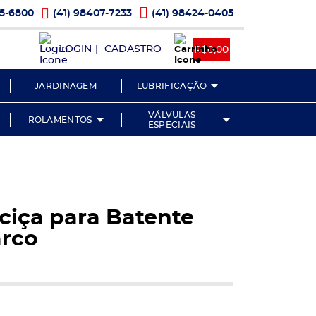
 Telefone
Ícone Telefone
Ícone Whatsapp
05-6800
(41) 98407-7233
(41) 98424-0405
LOGIN
|
CADASTRO
R$0,00
one Pesquisa
JARDINAGEM
LUBRIFICAÇÃO
VÁLVULAS
ROLAMENTOS
ESPECIAIS
ciça para Batente
arco