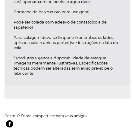
será apenas com ar, poeira e água doce.
ria
Borracha de baixo custo para uso geral.
tegoria
Pode ser colada com adesivo de contato(cola de
sapateiro)
ltar Categoria
Para colagem deve-se limpar e lixar ambos os lados,
aplicar a cola e unir as partes (ver instruções na lata da
cola)
* Produtos sujeitos a disponibilidade de estoque.
Imagens meramente ilustrativas. Especificações
técnicas podem ser alteradas sem aviso prévio pelo
fabricante.
Gostou? Então compartilhe para seus amigos!
Facebook Ícone