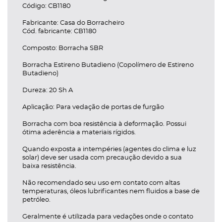
Código: CB1180
egoria
Fabricante: Casa do Borracheiro
Cód. fabricante: CB1180
Composto: Borracha SBR
Borracha Estireno Butadieno (Copolímero de Estireno
Butadieno)
oria
Dureza: 20 Sh A
Aplicação: Para vedação de portas de furgão
ategoria
Borracha com boa resistência à deformação. Possui
ótima aderência a materiais rígidos.
tegoria
Quando exposta a intempéries (agentes do clima e luz
solar) deve ser usada com precaução devido a sua
ar Categoria
baixa resistência.
Não recomendado seu uso em contato com altas
trar/Ocultar Categoria
temperaturas, óleos lubrificantes nem fluidos a base de
petróleo.
Geralmente é utilizada para vedações onde o contato