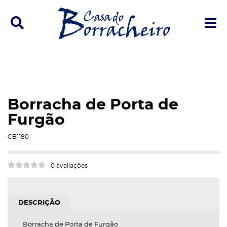
Ícone de pesquisa
Í
Borracha de Porta de
Furgão
CB1180
e
0 avaliações
p
DESCRIÇÃO
trar/Ocultar Categoria
Borracha de Porta de Furgão