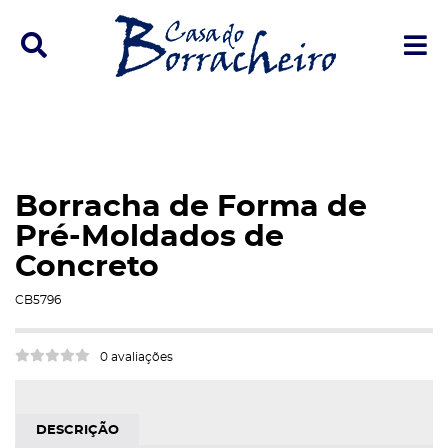
Ícone de pesquisa
Í
Borracha de Forma de
Pré-Moldados de
Concreto
e
CB5796
0 avaliações
p
DESCRIÇÃO
trar/Ocultar Categoria