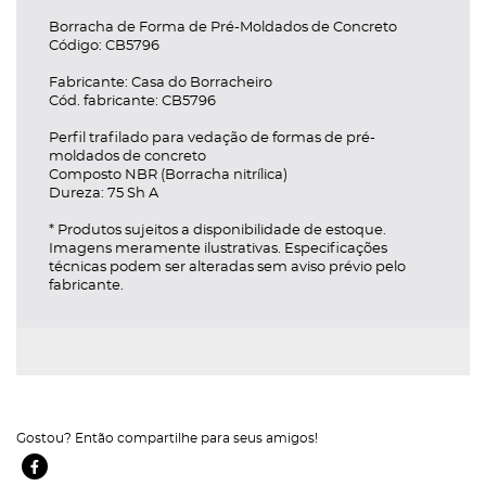
Borracha de Forma de Pré-Moldados de Concreto
egoria
Código: CB5796
Fabricante: Casa do Borracheiro
Cód. fabricante: CB5796
Perfil trafilado para vedação de formas de pré-
moldados de concreto
oria
Composto NBR (Borracha nitrílica)
Dureza: 75 Sh A
* Produtos sujeitos a disponibilidade de estoque.
Imagens meramente ilustrativas. Especificações
ategoria
técnicas podem ser alteradas sem aviso prévio pelo
fabricante.
tegoria
ar Categoria
trar/Ocultar Categoria
Gostou? Então compartilhe para seus amigos!
Facebook Ícone